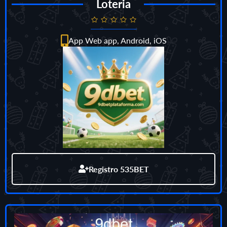
Loteria
App Web app, Android, iOS
Registro 535BET